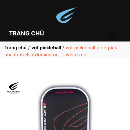
TRANG CHỦ
Trang chủ
/
vợt pickleball
/
vợt pickleball gold pick -
phantom 6s ( dominator ) - white red
1 / 3
❮
❯