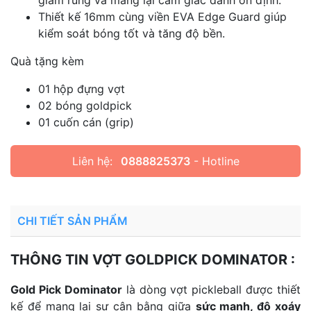
giảm rung và mang lại cảm giác đánh ổn định.
Thiết kế 16mm cùng viền EVA Edge Guard giúp
kiểm soát bóng tốt và tăng độ bền.
Quà tặng kèm
01 hộp đựng vợt
02 bóng goldpick
01 cuốn cán (grip)
Liên hệ:
0888825373
- Hotline
CHI TIẾT SẢN PHẨM
THÔNG TIN VỢT GOLDPICK DOMINATOR :
Gold Pick Dominator
là dòng vợt pickleball được thiết
kế để mang lại sự cân bằng giữa
sức mạnh, độ xoáy