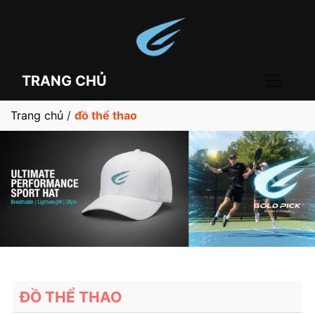
TRANG CHỦ
Trang chủ
/
đồ thể thao
ĐỒ THỂ THAO