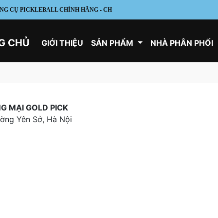
G CỤ PICKLEBALL CHÍNH HÃNG - CHẤT LƯỢNG - GIÁ TỐT
G CHỦ
GIỚI THIỆU
SẢN PHẨM
NHÀ PHÂN PHỐI
G MẠI GOLD PICK
ường Yên Sở, Hà Nội