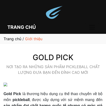
TRANG CHỦ
Trang chủ
/
Giới thiệu
GOLD PICK
NƠI TẠO RA NHỮNG SẢN PHẨM PICKLEBALL CHẤT
LƯỢNG ĐƯA BẠN ĐẾN ĐỈNH CAO MỚI
Gold Pick
là thương hiệu dụng cụ thể thao chuyên về bộ
môn
pickleball
, được xây dựng với sứ mệnh mang đến
sản phẩm đạt chất lượng quốc tế nhưng có mức giá