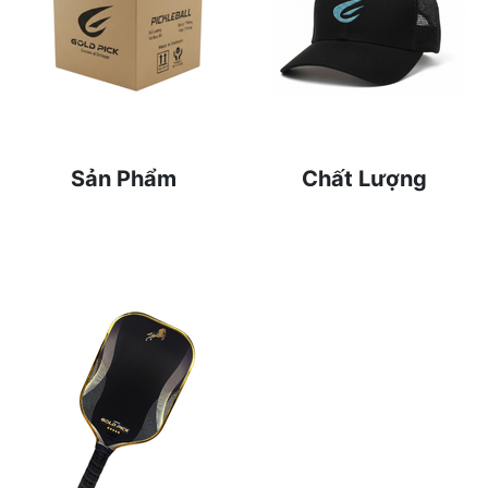
Sản Phẩm
Chất Lượng
Đa dạng mẫu mã và màu
100% chính hãng, đảm
sắc, đáp ứng mọi nhu
bảo chất lượng tốt nhất
cầu của khách hàng.
đến tay khách hàng.